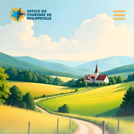
OFFICE DU
TOURISME DE
PHILIPPEVILLE
Les souterrains
Vauban de
Philippeville
Explorez les souterrains historiques de Philippeville, un
réseau de galeries datant du
XVIe siècle
. Ce patrimoine
exceptionnel témoigne de l'histoire fortifiée de la ville et
de ses défenses stratégiques.
RÉSERVEZ VOTRE ENTRÉE