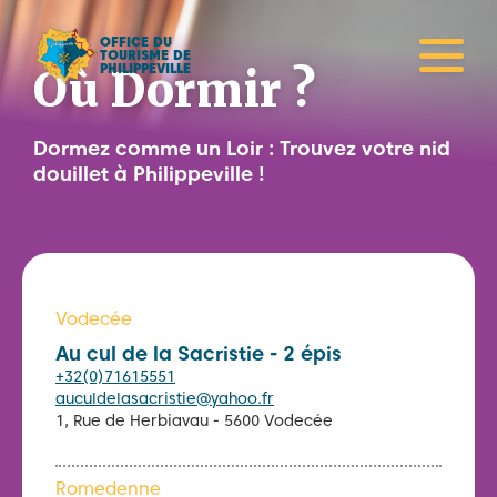
OFFICE DU
TOURISME DE
PHILIPPEVILLE
Où Dormir ?
Dormez comme un Loir : Trouvez votre nid
douillet à Philippeville !
Vodecée
Au cul de la Sacristie - 2 épis
+32(0)71615551
auculdelasacristie@yahoo.fr
1, Rue de Herbiavau - 5600 Vodecée
Romedenne