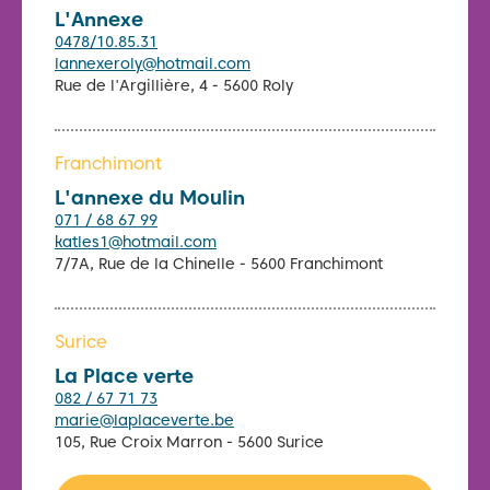
L'Annexe
0478/10.85.31
lannexeroly@hotmail.com
Rue de l'Argillière, 4 - 5600 Roly
Franchimont
L'annexe du Moulin
071 / 68 67 99
katles1@hotmail.com
7/7A, Rue de la Chinelle - 5600 Franchimont
Surice
La Place verte
082 / 67 71 73
marie@laplaceverte.be
105, Rue Croix Marron - 5600 Surice