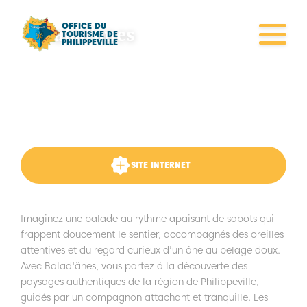
OFFICE DU
Balad’anes
TOURISME DE
PHILIPPEVILLE
Balad'ânes vous invite à découvrir la
région de Philippeville en compagnie
d’ânes, parfaits compagnons de
randonnée pour une sortie familial
SITE INTERNET
Imaginez une balade au rythme apaisant de sabots qui
frappent doucement le sentier, accompagnés des oreilles
attentives et du regard curieux d’un âne au pelage doux.
Avec Balad'ânes, vous partez à la découverte des
paysages authentiques de la région de Philippeville,
guidés par un compagnon attachant et tranquille. Les