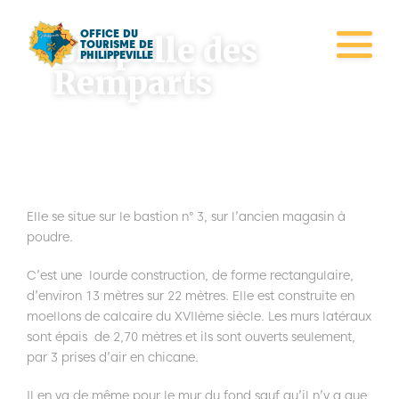
OFFICE DU
Chapelle des
TOURISME DE
PHILIPPEVILLE
Remparts
Philippeville
Elle se situe sur le bastion n° 3, sur l’ancien magasin à
poudre.
C’est une lourde construction, de forme rectangulaire,
d’environ 13 mètres sur 22 mètres. Elle est construite en
moellons de calcaire du XVIIème siècle. Les murs latéraux
sont épais de 2,70 mètres et ils sont ouverts seulement,
par 3 prises d’air en chicane.
Il en va de même pour le mur du fond sauf qu’il n’y a que